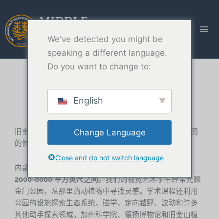
跳
至
内
We've detected you might be
容
speaking a different language.
Do you want to change to:
我们的位置
English
旧金山艺术高中位于旧金山市中心。我们位于斯坦尼公园
Change Language
的佩吉街，对面就是金门公园美丽的樱花树。
Close and do not switch language
内部
32,000 平方英尺的设施
我们的舞蹈
工作室面积在
2000-8000 平方英尺之间
。我们的视觉艺术学生经常光顾
金门公园，从那里的动植物中寻找灵感。学术课程还利用
公园的设施探索生态系统、磁学、定向越野、波动和许多
其他动手探索领域。加州科学院、德扬博物馆和旧金山植