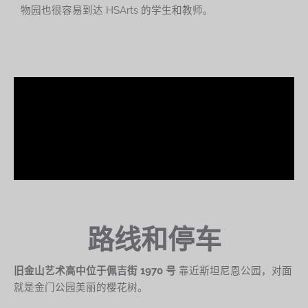
物园也很容易到达 HSArts 的学生和教师。
路线和停车
旧金山艺术高中位于佩吉街 1970 号
靠近斯坦尼恩公园，对面
就是金门公园美丽的樱花树。