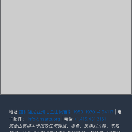
地址
加利福尼亚州旧金山佩吉街 1950-1970 号 94117
| 电
子邮件：
info@hsarts.org
| 电话
+1.415.431.3161
舊金山藝術中學招收任何種族、膚色、民族或人種、宗教