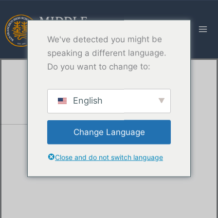
跳
至
内
We've detected you might be
容
speaking a different language.
Do you want to change to:
English
Change Language
Close and do not switch language