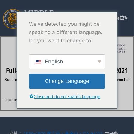
跳
至
主
1TP3塔斯特拉%
We've detected you might be
要
內
speaking a different language.
容
Do you want to change to:
English
Change Language
Close and do not switch language
地址：
1950-1970 佩吉街，舊金山，CA 94117
|電子郵